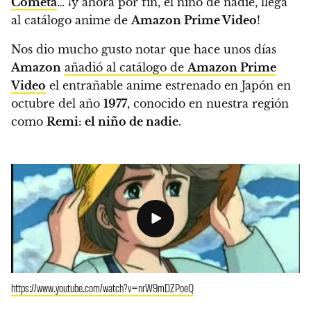
Cometa
… ¡y ahora por fin, el niño de nadie, llega
al catálogo anime de
Amazon Prime Video
!
Nos dio mucho gusto notar que hace unos días
Amazon
añadió al catálogo de
Amazon Prime
Video
el entrañable anime estrenado en Japón en
octubre del año
1977
, conocido en nuestra región
como
Remi: el niño de nadie
.
https://www.youtube.com/watch?v=nrW9mDZPoeQ