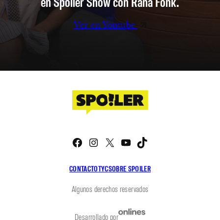
en Spoiler Show con Rana Fonk.
Ver en Youtube
Facebook
Instagram
X
YouTube
TikTok
CONTACTO
TYC
SOBRE SPOILER
Algunos derechos reservados
Desarrollado por