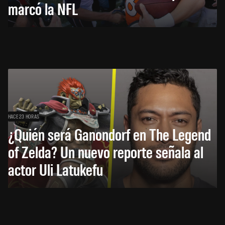
marcó la NFL
HACE 23 HORAS
¿Quién será Ganondorf en The Legend
of Zelda? Un nuevo reporte señala al
actor Uli Latukefu