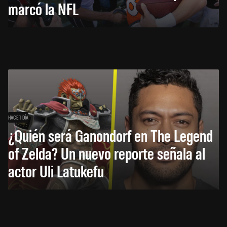
marcó la NFL
HACE 1 DÍA
¿Quién será Ganondorf en The Legend
of Zelda? Un nuevo reporte señala al
actor Uli Latukefu