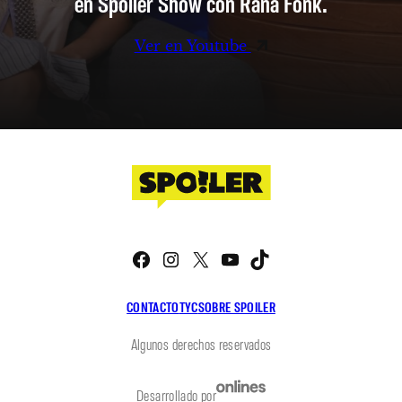
en Spoiler Show con Rana Fonk.
Ver en Youtube
Facebook
Instagram
X
YouTube
TikTok
CONTACTO
TYC
SOBRE SPOILER
Algunos derechos reservados
Desarrollado por