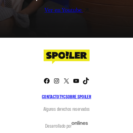
Ver en Youtube
Facebook
Instagram
X
YouTube
TikTok
CONTACTO
TYC
SOBRE SPOILER
Algunos derechos reservados
Desarrollado por