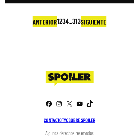
1
2
3
4
…
313
ANTERIOR
SIGUIENTE
Facebook
Instagram
X
YouTube
TikTok
CONTACTO
TYC
SOBRE SPOILER
Algunos derechos reservados