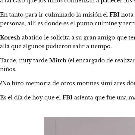
a tal caso que los niños comienzan a padecer los
En tanto para ir culminado la misión el
FBI
nota
personas, allí es donde es el punto culmine y ter
Koresh
abatido le solicita a su gran amigo que te
allá que algunos pudieron salir a tiempo.
Tarde, muy tarde
Mitch
(el encargado de realizar
niños.
¿No hizo memoria de otros motines similares dónd
Es el día de hoy que el
FBI
asienta que fue una ma