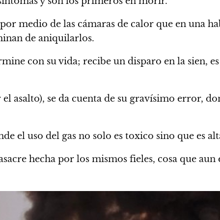
 síntomas y son los primeros en morir.
 por medio de las cámaras de calor que en una ha
minan de aniquilarlos.
rmine con su vida; recibe un disparo en la sien, es
 el asalto), se da cuenta de su gravísimo error, do
e el uso del gas no solo es toxico sino que es a
sacre hecha por los mismos fieles, cosa que aun e