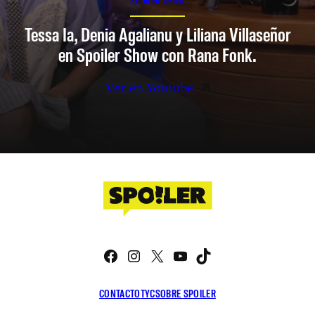
SPOILER SHOW
Tessa Ia, Denia Agalianu y Liliana Villaseñor
en Spoiler Show con Rana Fonk.
Ver en Youtube
Facebook
Instagram
X
YouTube
TikTok
CONTACTO
TYC
SOBRE SPOILER