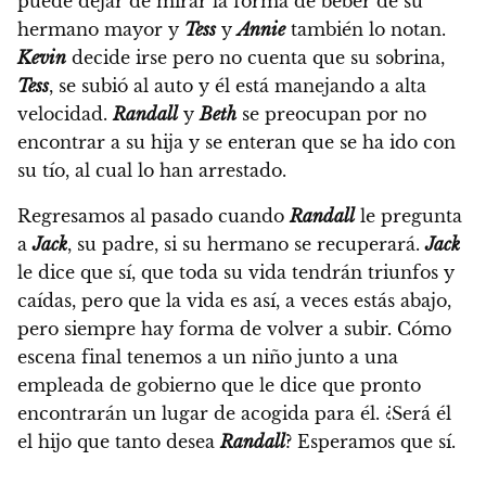
puede dejar de mirar la forma de beber de su
hermano mayor y
Tess
y
Annie
también lo notan.
Kevin
decide irse pero no cuenta que su sobrina,
Tess
, se subió al auto y él está manejando a alta
velocidad.
Randall
y
Beth
se preocupan por no
encontrar a su hija y se enteran que se ha ido con
su tío, al cual lo han arrestado.
Regresamos al pasado cuando
Randall
le pregunta
a
Jack
, su padre, si su hermano se recuperará.
Jack
le dice que sí, que toda su vida tendrán triunfos y
caídas, pero que la vida es así, a veces estás abajo,
pero siempre hay forma de volver a subir.
Cómo
escena final tenemos a un niño junto a una
empleada de gobierno que le dice que pronto
encontrarán un lugar de acogida para él.
¿Será él
el hijo que tanto desea
Randall
? Esperamos que sí.