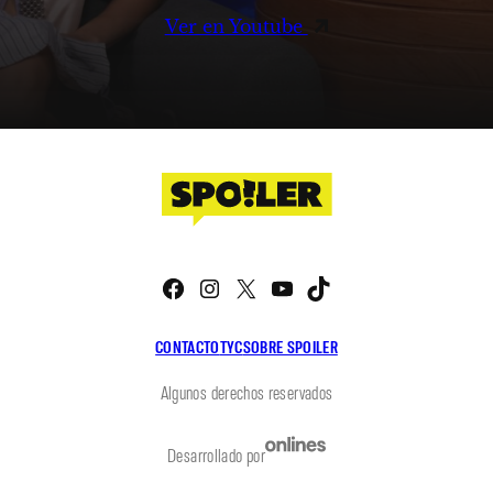
Ver en Youtube
Facebook
Instagram
X
YouTube
TikTok
CONTACTO
TYC
SOBRE SPOILER
Algunos derechos reservados
Desarrollado por