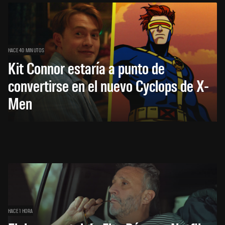
HACE 40 MINUTOS
Kit Connor estaría a punto de
convertirse en el nuevo Cyclops de X-
Men
HACE 1 HORA