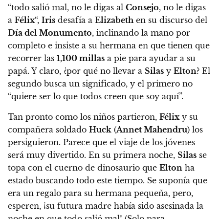
“todo salió mal, no le digas al
Consejo
, no le digas
a
Félix
“,
Iris
desafía a
Elizabeth
en su discurso del
Día del Monumento
, inclinando la mano por
completo e insiste a su hermana en que tienen que
recorrer las
1,100 millas
a pie para ayudar a su
papá. Y claro, ¿por qué no llevar a
Silas
y
Elton
? El
segundo busca un significado, y el primero no
“quiere ser lo que todos creen que soy aquí”.
Tan pronto como los niños partieron,
Félix
y su
compañera soldado
Huck
(
Annet Mahendru
) los
persiguieron. Parece que el viaje de los jóvenes
será muy divertido. En su primera noche,
Silas
se
topa con el cuerno de dinosaurio que
Elton
ha
estado buscando todo este tiempo. Se suponía que
era un regalo para su hermana pequeña, pero,
esperen, ¡su futura madre había sido asesinada la
noche en que todo salió mal! (Solo para