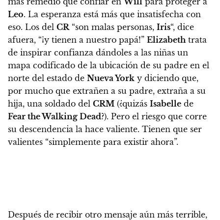
más remedio que confiar en
Will
para proteger a
Leo
. La esperanza está más que insatisfecha con
eso. Los del
CR
“son malas personas,
Iris
“, dice
afuera, “¡y tienen a nuestro papá!”
Elizabeth
trata
de inspirar confianza dándoles a las niñas un
mapa codificado de la ubicación de su padre en el
norte del estado de
Nueva York
y diciendo que,
por mucho que extrañen a su padre, extraña a su
hija, una soldado del
CRM
(¿quizás
Isabelle
de
Fear the Walking Dead
?). Pero el riesgo que corre
su descendencia la hace valiente. Tienen que ser
valientes “simplemente para existir ahora”.
Después de recibir otro mensaje aún más terrible,