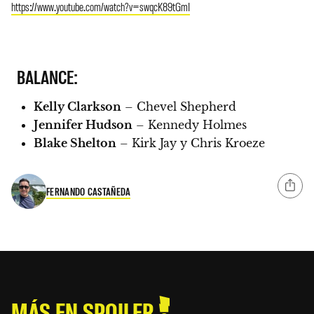
https://www.youtube.com/watch?v=swqcK89tGmI
BALANCE:
Kelly Clarkson
– Chevel Shepherd
Jennifer Hudson
– Kennedy Holmes
Blake Shelton
– Kirk Jay y Chris Kroeze
FERNANDO CASTAÑEDA
MÁS EN SPOILER