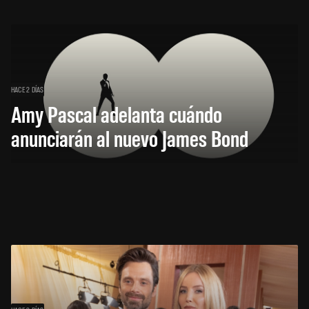
HACE 2 DÍAS
Amy Pascal adelanta cuándo
anunciarán al nuevo James Bond