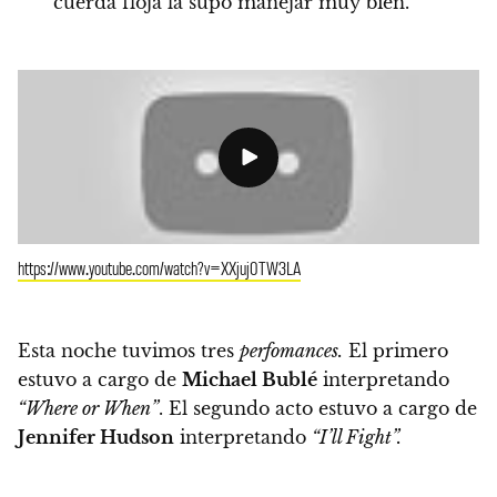
cuerda floja la supo manejar muy bien.
https://www.youtube.com/watch?v=XXjuj0TW3LA
Esta noche tuvimos tres
perfomances.
El primero
estuvo a cargo de
Michael Bublé
interpretando
“Where or When”
.
El segundo acto estuvo a cargo de
J
ennifer Hudson
interpretando
“I’ll Fight”.