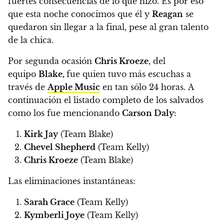
fuertes consecuencias de lo que hizo.
Es por eso
que esta noche conocimos que él y
Reagan
se
quedaron sin llegar a la final, pese al gran talento
de la chica.
Por segunda ocasión
Chris Kroeze
, del
equipo
Blake,
fue quien tuvo más escuchas a
través de
Apple Music
en tan sólo 24 horas.
A
continuación el listado completo de los salvados
como los fue mencionando
Carson Daly:
Kirk Jay
(Team Blake)
Chevel Shepherd
(Team Kelly)
Chris Kroeze
(Team Blake)
Las eliminaciones instantáneas:
Sarah Grace
(Team Kelly)
Kymberli Joye
(Team Kelly)