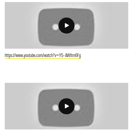
https://www.youtube.com/watch?v=Y5-AWItm6Fg