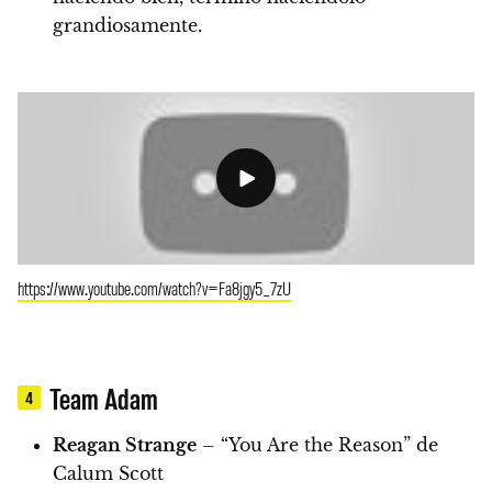
grandiosamente.
https://www.youtube.com/watch?v=Fa8jgy5_7zU
Team Adam
4
Reagan Strange
– “You Are the Reason” de
Calum Scott