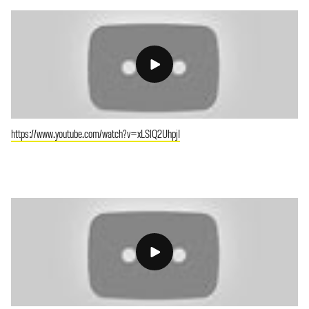
https://www.youtube.com/watch?v=xLSlQ2UhpjI