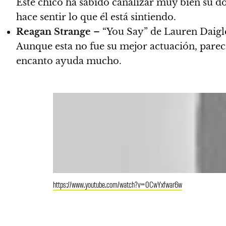
Este chico ha sabido canalizar muy bien su d
hace sentir lo que él está sintiendo.
Reagan Strange
– “You Say” de Lauren Daigle
Aunque esta no fue su mejor actuación, parece
encanto ayuda mucho.
https://www.youtube.com/watch?v=0CwYxfwar6w