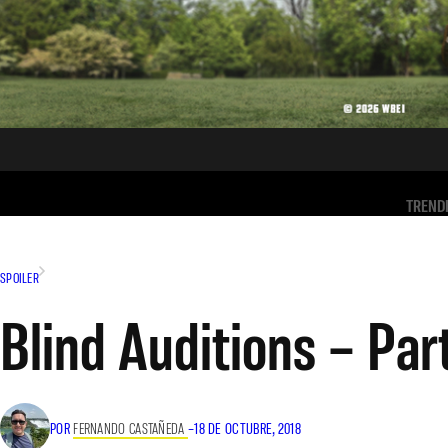
TREND
SPOILER
Blind Auditions – Par
POR
FERNANDO CASTAÑEDA
–
18 DE OCTUBRE, 2018