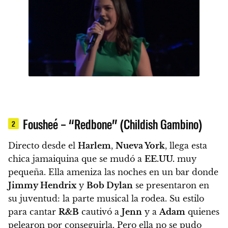
Fousheé – “Redbone” (Childish Gambino)
2
Directo desde el
Harlem
,
Nueva York
, llega esta
chica jamaiquina que se mudó a
EE.UU.
muy
pequeña.
Ella ameniza las noches en un bar donde
Jimmy Hendrix
y
Bob Dylan
se presentaron en
su juventud: la parte musical la rodea. Su estilo
para cantar
R&B
cautivó a
Jenn
y a
Adam
quienes
pelearon por conseguirla.
Pero ella no se pudo