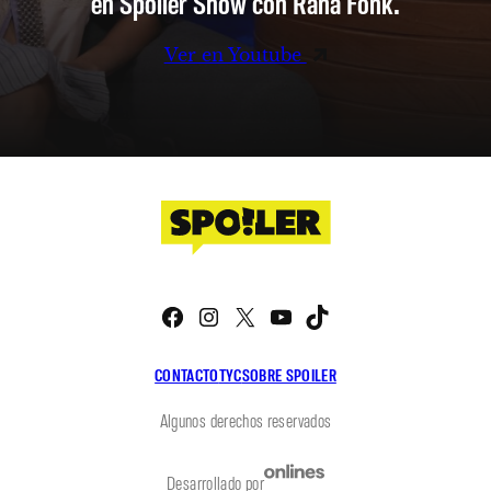
en Spoiler Show con Rana Fonk.
Ver en Youtube
Facebook
Instagram
X
YouTube
TikTok
CONTACTO
TYC
SOBRE SPOILER
Algunos derechos reservados
Desarrollado por