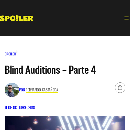
Saltar
al
contenido
SPOILER
Blind Auditions – Parte 4
POR
FERNANDO CASTAÑEDA
11 DE OCTUBRE, 2018