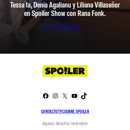
Tessa Ia, Denia Agalianu y Liliana Villaseñor
en Spoiler Show con Rana Fonk.
Ver en Youtube
Facebook
Instagram
X
YouTube
TikTok
CONTACTO
TYC
SOBRE SPOILER
Algunos derechos reservados