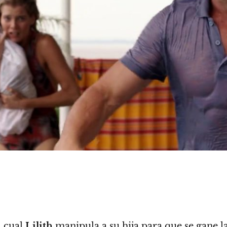
l cual
Lilith
manipula a su hija para que se gane 