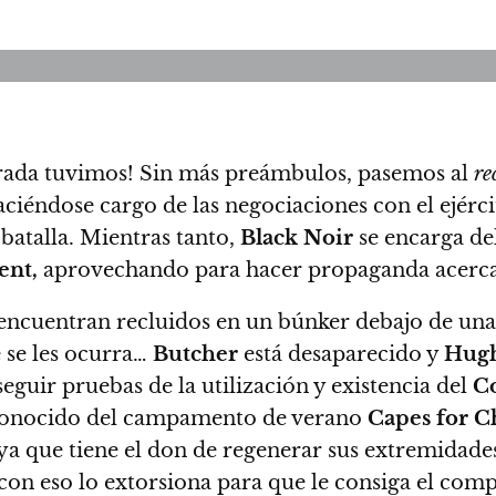
rada tuvimos! Sin más preámbulos, pasemos al
re
ciéndose cargo de las negociaciones con el ejérci
 batalla. Mientras tanto,
Black Noir
se encarga de
ent,
aprovechando para hacer propaganda acerca
ncuentran recluidos en un búnker debajo de una
e se les ocurra…
Butcher
está desaparecido y
Hug
eguir pruebas de la utilización y existencia del
C
o conocido del campamento de verano
Capes for C
a que tiene el don de regenerar sus extremidades
con eso lo extorsiona para que le consiga el com