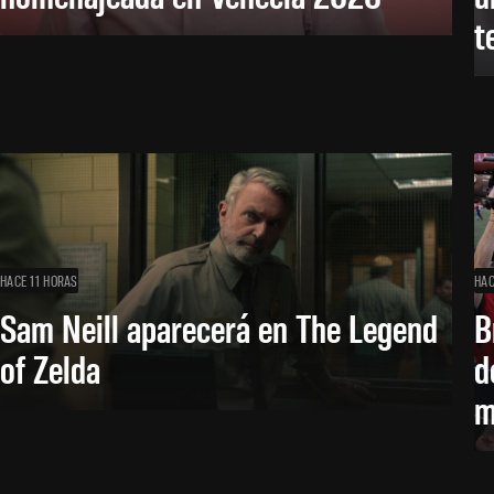
t
HACE 11 HORAS
HAC
Sam Neill aparecerá en The Legend
B
of Zelda
d
m