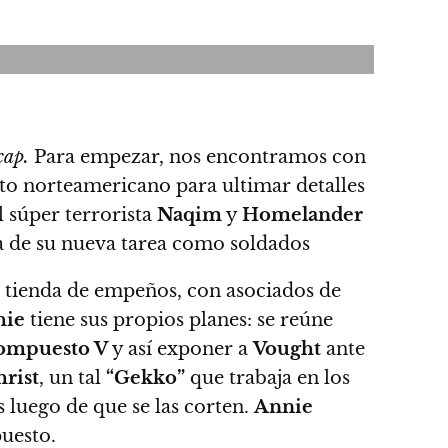
cap.
Para empezar, nos encontramos con
to
norteamericano para ultimar detalles
l súper terrorista
Naqim
y
Homelander
 de su nueva tarea como soldados
 tienda de empeños, con asociados de
hie
tiene sus propios planes: se reúne
ompuesto V
y así exponer a
Vought
ante
hrist
, un tal
“Gekko”
que trabaja en los
 luego de que se las corten.
Annie
puesto.