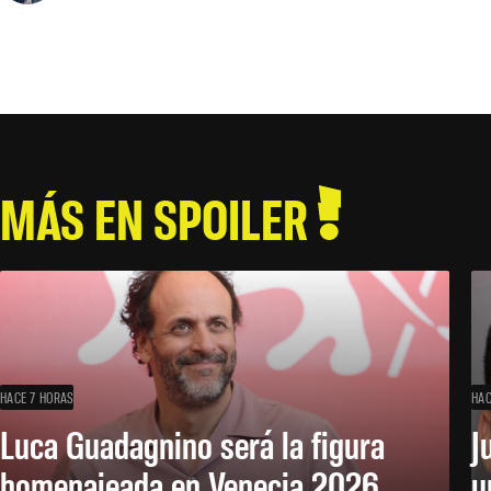
MÁS EN SPOILER
HACE 7 HORAS
HAC
Luca Guadagnino será la figura
J
homenajeada en Venecia 2026
u