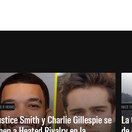
E 8 HORAS
HACE 1
ustice Smith y Charlie Gillespie se
La 
nen a Heated Rivalry en la
de 