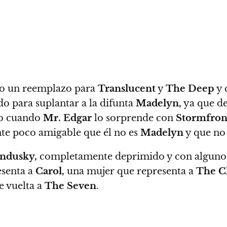
o un reemplazo para
Translucent
y
The Deep
y 
 para suplantar a la difunta
Madelyn,
ya que de
io cuando
Mr. Edgar
lo sorprende con
Stormfron
nte poco amigable que él no es
Madelyn
y que no 
ndusky,
completamente deprimido y con algunos 
esenta a
Carol,
una mujer que representa a
The Ch
e vuelta a
The Seven
.