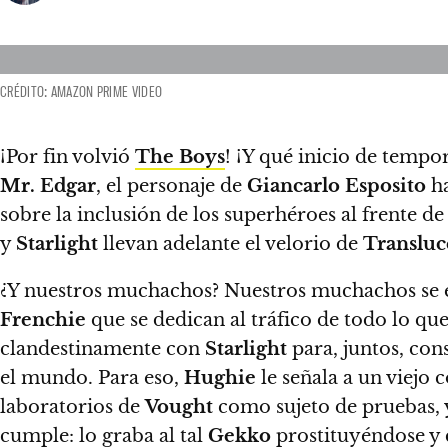
CRÉDITO: AMAZON PRIME VIDEO
¡Por fin volvió
The Boys
!
¡Y qué inicio de tempo
Mr. Edgar
, el personaje de
Giancarlo Esposito
ha
sobre la inclusión de los superhéroes al frente de
y
Starlight
llevan adelante el velorio de
Transluc
¿Y nuestros muchachos?
Nuestros muchachos se e
Frenchie
que se dedican al tráfico de todo lo qu
clandestinamente con
Starlight
para, juntos, cons
el mundo. Para eso,
Hughie
le señala a un viej
laboratorios de
Vought
como sujeto de pruebas, y
cumple: lo graba al tal
Gekko
prostituyéndose y 