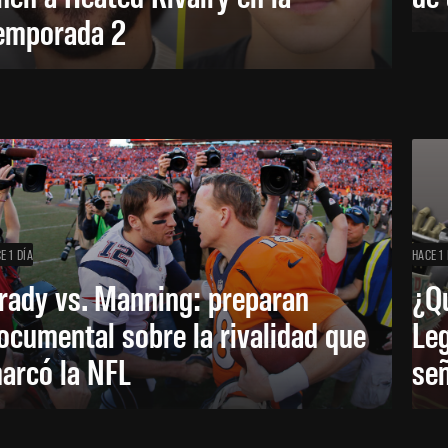
emporada 2
E 1 DÍA
HACE 1 
rady vs. Manning: preparan
¿Q
ocumental sobre la rivalidad que
Leg
arcó la NFL
señ