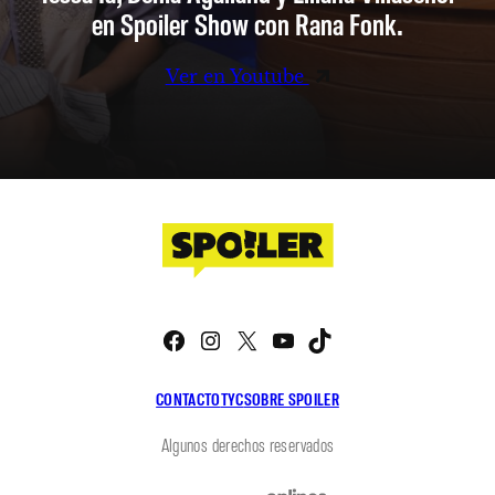
en Spoiler Show con Rana Fonk.
Ver en Youtube
Facebook
Instagram
X
YouTube
TikTok
CONTACTO
TYC
SOBRE SPOILER
Algunos derechos reservados