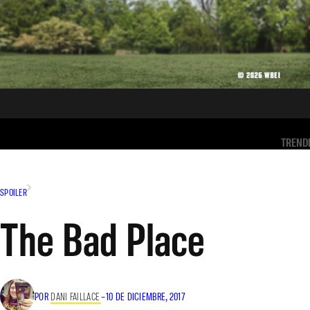
TREND
SPOILER
The Bad Place
POR
DANI FAILLACE
–
10 DE DICIEMBRE, 2017