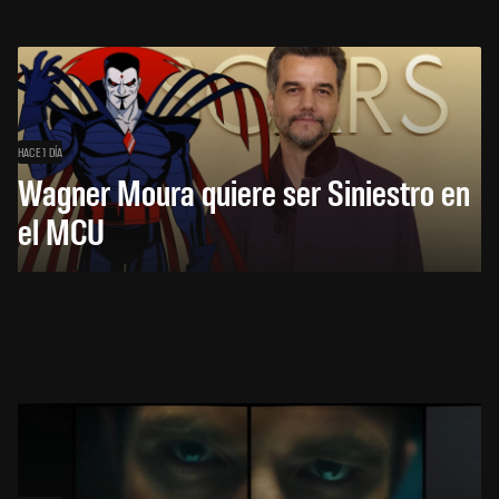
HACE 1 DÍA
Wagner Moura quiere ser Siniestro en
el MCU