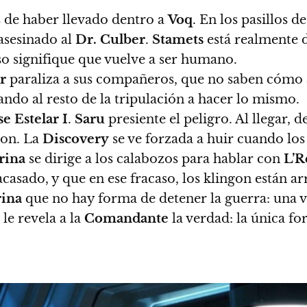
 de haber llevado dentro a
Voq
. En los pasillos de
asesinado al
Dr. Culber
.
Stamets
está realmente d
so signifique que vuelve a ser humano.
r
paraliza a sus compañeros, que no saben cómo a
tando al resto de la tripulación a hacer lo mismo.
e Estelar I
.
Saru
presiente el peligro. Al llegar,
d
gon. La
Discovery
se ve forzada a huir cuando los
rina
se dirige a los calabozos para hablar con
L’R
acasado
, y que en ese fracaso, los klingon están 
rina
que no hay forma de detener la guerra: una v
le revela a la
Comandante
la verdad:
la única fo