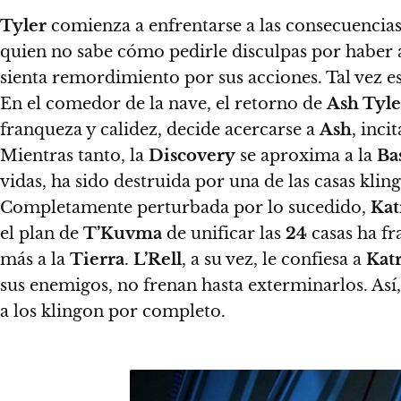
Tyler
comienza a enfrentarse a las consecuencias
quien no sabe cómo pedirle disculpas por haber 
sienta remordimiento por sus acciones. Tal vez e
En el comedor de la nave,
el retorno de
Ash Tyle
franqueza y calidez, decide acercarse a
Ash
, inci
Mientras tanto,
la
Discovery
se aproxima a la
Bas
vidas, ha sido destruida por una de las casas klin
Completamente perturbada por lo sucedido,
Kat
el plan de
T’Kuvma
de unificar las
24
casas ha fr
más a la
Tierra
.
L’Rell
, a su vez, le confiesa a
Kat
sus enemigos, no frenan hasta exterminarlos. Así, 
a los klingon por completo.