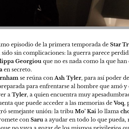
ltimo episodio de la primera temporada de
Star T
sido sin complicaciones: la guerra parece perdida
lippa Georgiou
que no es nada como la que han
a
en secreto.
rnham
se reúna con
Ash
Tyler
, para así poder d
reparada para enfrentarse al hombre que amó y qu
ver a
Tyler
, a quien encuentra muy apesadumbrado
enta que puede acceder a las memorias de
Voq
,
ró semejante unión: la tribu
Mo’ Kai
lo llama
ch
romete con
Saru
a ayudar en todo lo que pueda, 
nque no vaya a gozar de los mismos privilegios qu