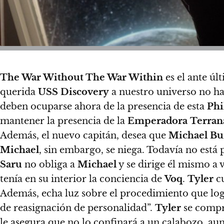
The War Without The War Within
es el ante ú
querida
USS Discovery
a nuestro universo no ha 
deben ocuparse ahora de la presencia de esta
Phi
mantener la presencia de la
Emperadora
Terran
Además,
el nuevo capitán, desea que
Michael
Bu
Michael
, sin embargo, se niega.
Todavía no está p
Saru
no obliga a
Michael
y se dirige él mismo a 
tenía en su interior la conciencia de
Voq
.
Tyler
cu
Además, echa luz sobre el procedimiento que log
de reasignación de personalidad”.
Tyler
se comp
le asegura que no lo confinará a un calabozo, au