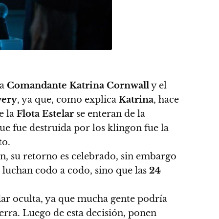
la
Comandante
Katrina
Cornwall
y el
very
, ya que, como explica
Katrina
, hace
e la
Flota
Estelar
se enteran de la
ue fue destruida por los klingon fue la
to.
on, su retorno es celebrado, sin embargo
 luchan codo a codo, sino que las
24
dar oculta, ya que mucha gente podría
erra. Luego de esta decisión,
ponen