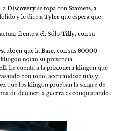
 la
Discovery
se topa con
Stamets
, a
olido y le dice a
Tyler
que espera que
ctuar frente a él. Sólo
Tilly
, con su
escubren que la
Base
, con sus
80000
 klingon notan su presencia.
ell
. Le cuenta a la prisionera klingon que
arrasando con todo, acercándose más y
ez que los klingon prueban la sangre de
rma de detener la guerra es conquistando