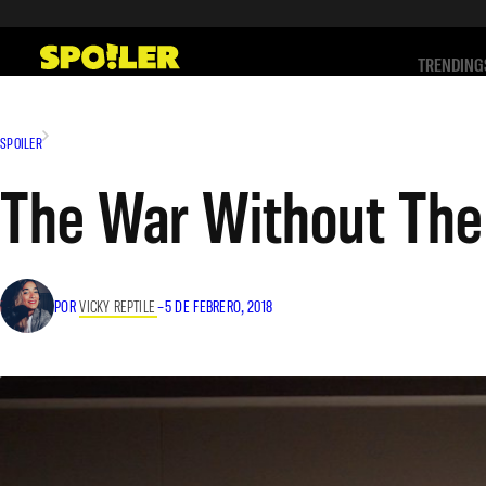
Saltar
al
TRENDING
contenido
SPOILER
The War Without The
POR
VICKY REPTILE
–
5 DE FEBRERO, 2018