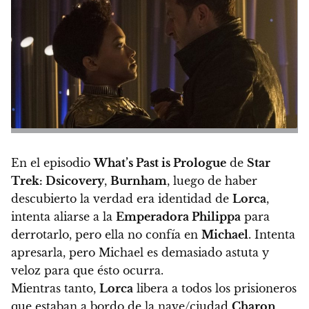
En el episodio
What’s Past is Prologue
de
Star
Trek: Dsicovery
,
Burnham
, luego de haber
descubierto la verdad era identidad de
Lorca
,
intenta aliarse a la
Emperadora Philippa
para
derrotarlo, pero ella no confía en
Michael
. Intenta
apresarla, pero Michael es demasiado astuta y
veloz para que ésto ocurra.
Mientras tanto,
Lorca
libera a todos los prisioneros
que estaban a bordo de la nave/ciudad
Charon
,