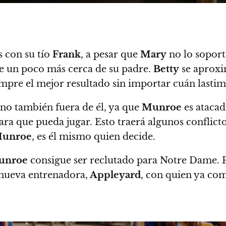
 con su tío
Frank
, a pesar que
Mary
no lo soport
rse un poco más cerca de su padre.
Betty
se aproxi
mpre el mejor resultado sin importar cuán lasti
ino también fuera de él, ya que
Munroe
es atacad
para que pueda jugar. Esto traerá algunos conflic
unroe
, es él mismo quien decide.
unroe
consigue ser reclutado para Notre Dame. 
 nueva entrenadora,
Appleyard
, con quien ya com