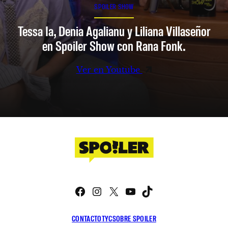
SPOILER SHOW
Tessa Ia, Denia Agalianu y Liliana Villaseñor
en Spoiler Show con Rana Fonk.
Ver en Youtube
Facebook
Instagram
X
YouTube
TikTok
CONTACTO
TYC
SOBRE SPOILER