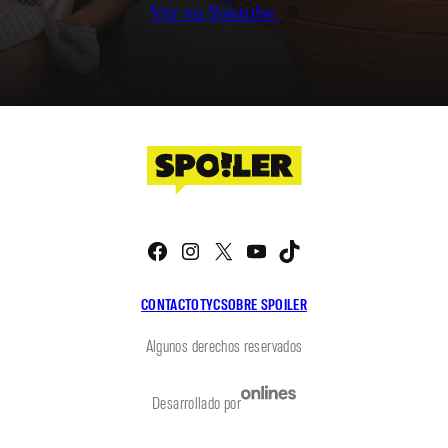
Ver en Youtube
Facebook
Instagram
X
YouTube
TikTok
CONTACTO
TYC
SOBRE SPOILER
Algunos derechos reservados
Desarrollado por