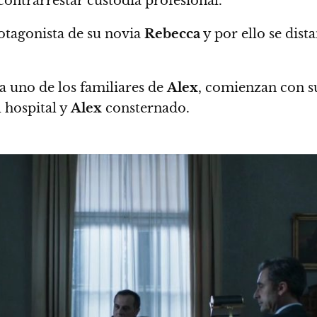
contrarrestar custodia profesional.
otagonista de su novia
Rebecca
y por ello se dist
a uno de los familiares de
Alex
, comienzan con su
l hospital y
Alex
consternado.