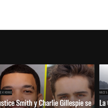
E 4 HORAS
HACE 5
ustice Smith y Charlie Gillespie se
La 