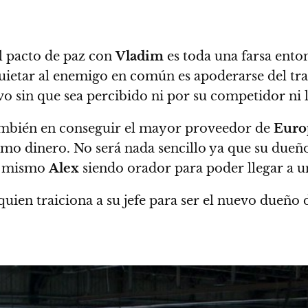
l pacto de paz con
Vladim
es toda una farsa enton
uietar al enemigo en común es apoderarse del tra
sin que sea percibido ni por su competidor ni la 
 también en conseguir el mayor proveedor de
Euro
imo dinero. No será nada sencillo ya que su dueñ
el mismo
Alex
siendo orador para poder llegar a u
uien traiciona a su jefe para ser el nuevo dueño 