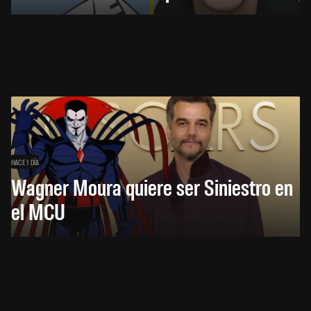
HACE 1 DÍA
Wagner Moura quiere ser Siniestro en
el MCU