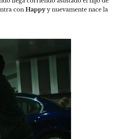
do llega corriendo asustado el hijo de
uentra con
Happy
y nuevamente nace la