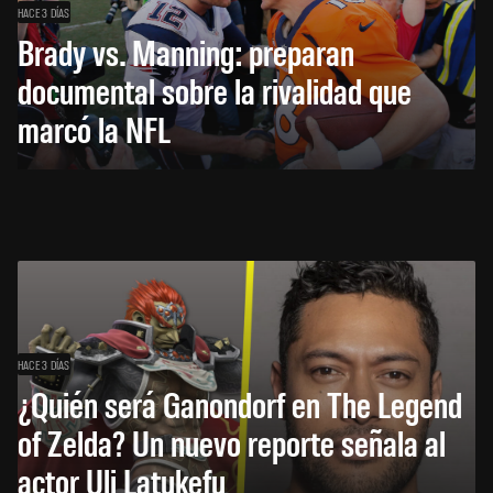
HACE 3 DÍAS
Brady vs. Manning: preparan
documental sobre la rivalidad que
marcó la NFL
HACE 3 DÍAS
¿Quién será Ganondorf en The Legend
of Zelda? Un nuevo reporte señala al
actor Uli Latukefu