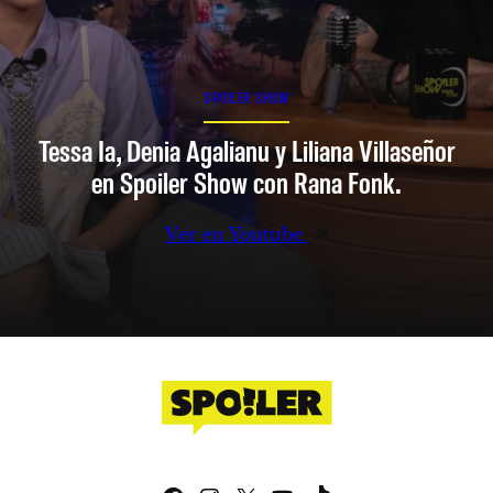
SPOILER SHOW
Tessa Ia, Denia Agalianu y Liliana Villaseñor
en Spoiler Show con Rana Fonk.
Ver en Youtube
Facebook
Instagram
X
YouTube
TikTok