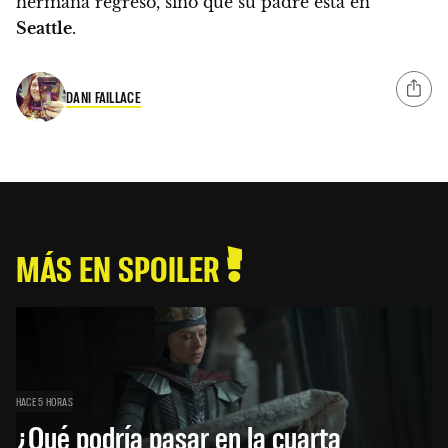
hermana regresó, sino que su padre está en
Seattle
.
DANI FAILLACE
MÁS EN SPOILER
HACE 5 HORAS
¿Qué podría pasar en la cuarta