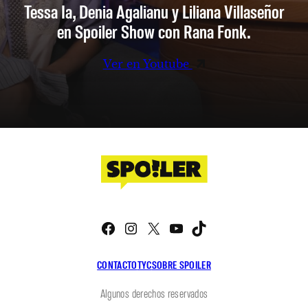
Tessa Ia, Denia Agalianu y Liliana Villaseñor
en Spoiler Show con Rana Fonk.
Ver en Youtube
Facebook
Instagram
X
YouTube
TikTok
CONTACTO
TYC
SOBRE SPOILER
Algunos derechos reservados