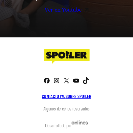
Ver en Youtube
Facebook
Instagram
X
YouTube
TikTok
CONTACTO
TYC
SOBRE SPOILER
Algunos derechos reservados
Desarrollado por