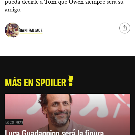
pueda decirle a
Tom
que
Owen
siempre será su
amigo.
DANI FAILLACE
MÁS EN SPOILER
HACE 21 HORAS
Luca Guadagnino será la figura