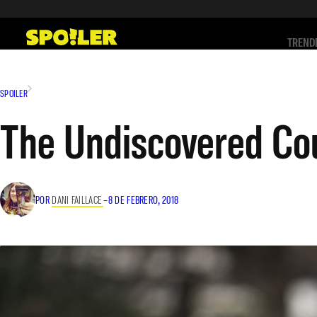
Saltar
al
TREND
contenido
SPOILER
The Undiscovered Co
POR
DANI FAILLACE
–
8 DE FEBRERO, 2018