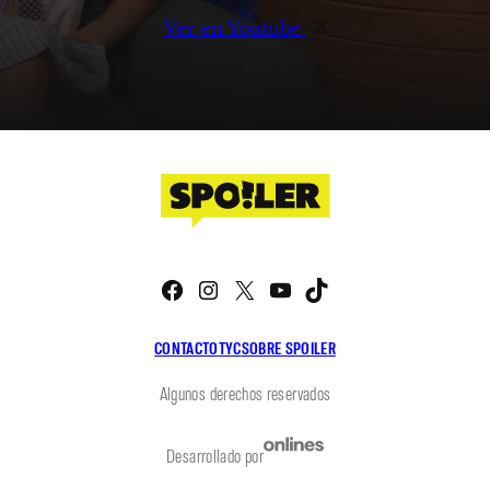
Ver en Youtube
Facebook
Instagram
X
YouTube
TikTok
CONTACTO
TYC
SOBRE SPOILER
Algunos derechos reservados
Desarrollado por