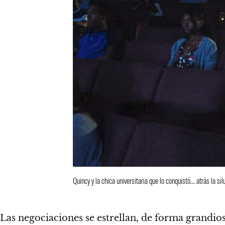
Quincy y la chica universitaria que lo conquistó… atrás la s
Las negociaciones se estrellan, de forma grandio