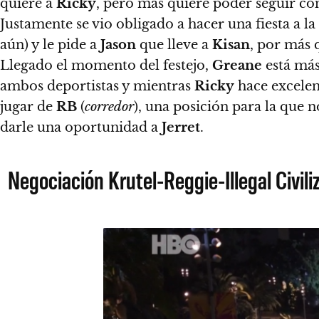
quiere a
Ricky
, pero más quiere poder seguir co
Justamente se vio obligado a hacer una fiesta a la
aún) y le pide a
Jason
que lleve a
Kisan
, por más q
Llegado el momento del festejo,
Greane
está más
ambos deportistas y mientras
Ricky
hace excelen
jugar de
RB
(
corredor
), una posición para la que 
darle una oportunidad a
Jerret
.
Negociación Krutel-Reggie-Illegal Civili