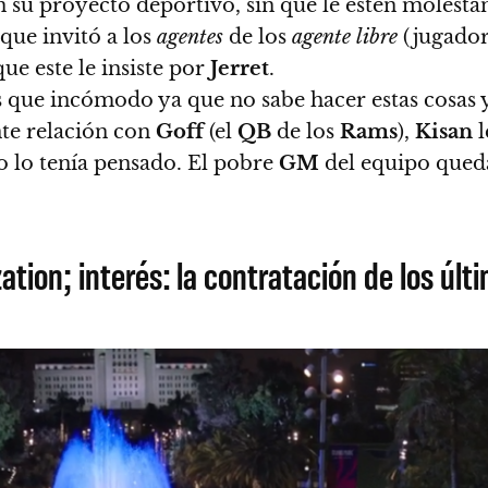
n su proyecto deportivo, sin que le estén molesta
 que invitó a los
agentes
de los
agente libre
(jugador
ue este le insiste por
Jerret
.
 que incómodo ya que no sabe hacer estas cosas 
te relación con
Goff
(el
QB
de los
Rams
),
Kisan
l
no lo tenía pensado.
El pobre
GM
del equipo qued
zation; interés: la contratación de los úl