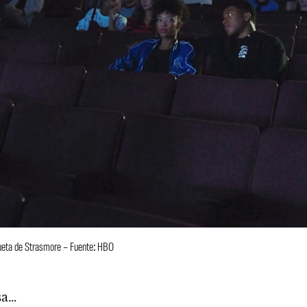
ilueta de Strasmore – Fuente: HBO
sa…