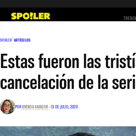
Saltar
al
TREND
contenido
SPOILER
ARTÍCULOS
Estas fueron las trist
cancelación de la ser
POR
BRENDA AMADOR
–
13 DE JULIO, 2020