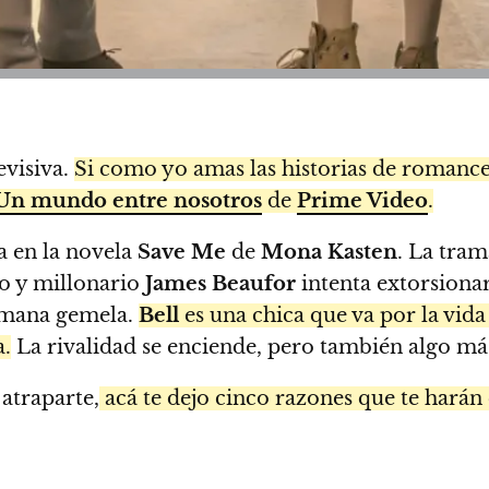
evisiva.
Si como yo amas las historias de romance
Un mundo entre nosotros
de
Prime Video
.
a en la novela
Save Me
de
Mona Kasten
. La tram
po y millonario
James Beaufor
intenta extorsionar
ermana gemela.
Bell
es una chica que va por la vida
a.
La rivalidad se enciende, pero también algo m
 atraparte,
acá te dejo cinco razones que te harán 