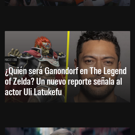
HACE 1 DÍA
¿Quién será Ganondorf en The Legend
of Zelda? Un nuevo reporte señala al
actor Uli Latukefu