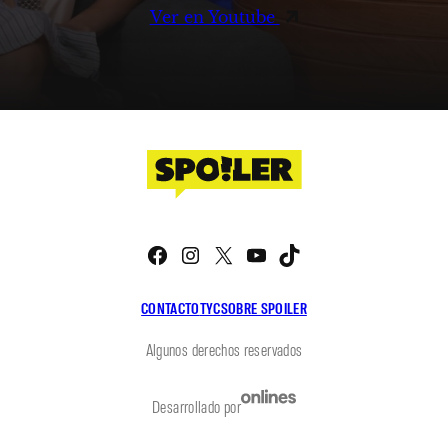
Ver en Youtube
Facebook
Instagram
X
YouTube
TikTok
CONTACTO
TYC
SOBRE SPOILER
Algunos derechos reservados
Desarrollado por