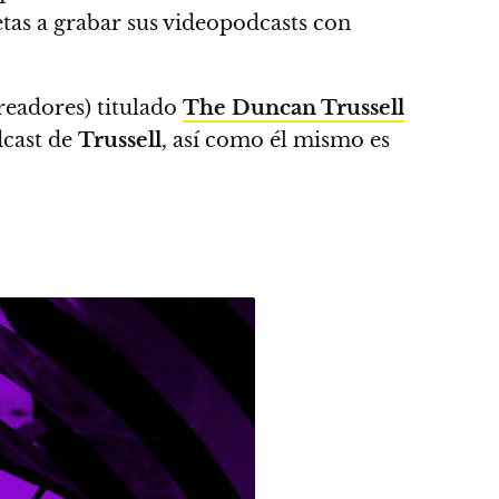
netas a grabar sus videopodcasts con
readores) titulado
The Duncan Trussell
dcast de
Trussell
,
así como él mismo es