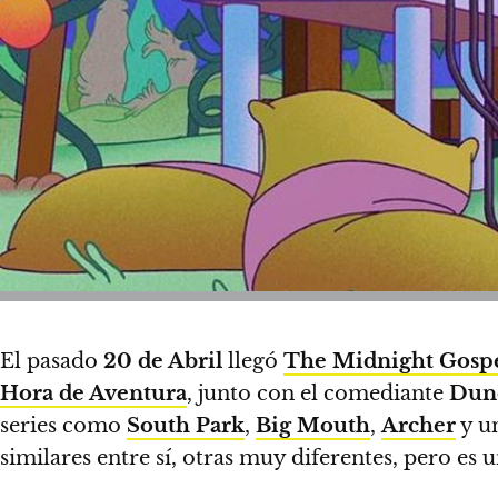
El pasado
20
de Abril
llegó
The Midnight Gosp
Hora de Aventura
, junto con el comediante
Dunc
series como
South Park
,
Big Mouth
,
Archer
y u
similares entre sí, otras muy diferentes, pero es