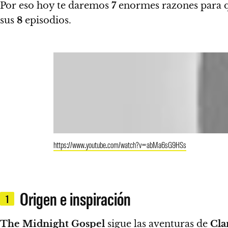
Por eso hoy
te daremos
7
enormes razones para que
sus
8
episodios.
https://www.youtube.com/watch?v=abMa6sG9HSs
Origen e inspiración
1
The Midnight Gospel
sigue las aventuras de
Cla