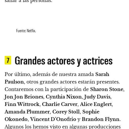
sanar a las personas.
Fuente: Netflix.
Grandes actores y actrices
7
Por último, además de nuestra amada
Sarah
Paulson
, otros grandes actores estarán presentes.
Contaremos con la participación de
Sharon Stone
,
Jon Jon Briones
,
Cynthia Nixon
,
Judy Davis
,
Finn Wittrock
,
Charlie Carver
,
Alice Englert
,
Amanda Plummer
,
Corey Stoll
,
Sophie
Okonedo
,
Vincent D’Onofrio
y
Brandon Flynn
.
Algunos los hemos visto en algunas producciones