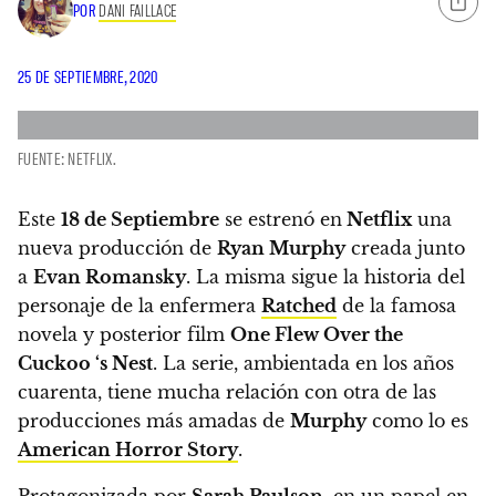
POR
DANI FAILLACE
25 DE SEPTIEMBRE, 2020
FUENTE: NETFLIX.
Este
18 de Septiembre
se estrenó en
Netflix
una
nueva producción de
Ryan Murphy
creada junto
a
Evan Romansky
. La misma sigue la historia del
personaje de la enfermera
Ratched
de la famosa
novela y posterior film
One Flew Over the
Cuckoo ‘s Nest
.
La serie, ambientada en los años
cuarenta, tiene mucha relación con otra de las
producciones más amadas de
Murphy
como lo es
American Horror Story
.
Protagonizada por
Sarah Paulson
, en un papel en