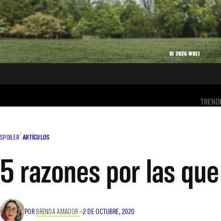
TREND
SPOILER
ARTÍCULOS
5 razones por las que
POR
BRENDA AMADOR
–
2 DE OCTUBRE, 2020