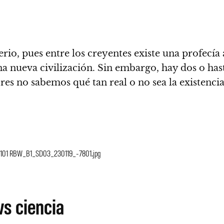
io, pues entre los creyentes existe una profecía
 nueva civilización. Sin embargo, hay dos o hast
res no sabemos qué tan real o no sea la existencia
11 Ep 101 RBW_B1_SD03_230119_-7801.jpg
vs ciencia