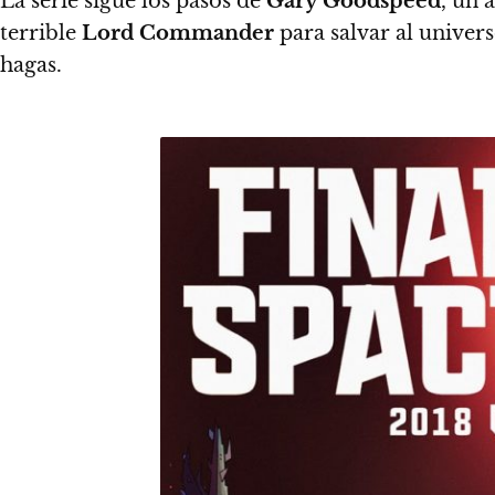
La serie sigue los pasos de
Gary Goodspeed
, un 
terrible
Lord Commander
para salvar al univer
hagas.