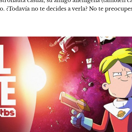
astronauta casual, su amigo alienígena (también c
so.
¿Todavía no te decides a verla? No te preocupes