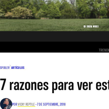
TREND
SPOILER
ARTÍCULOS
7 razones para ver es
POR
VICKY REPTILE
–
7 DE SEPTIEMBRE, 2018