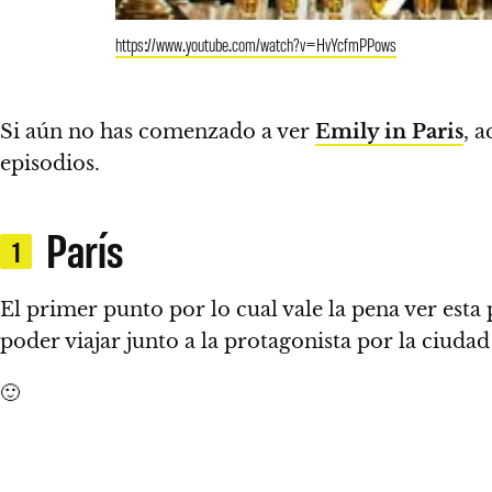
https://www.youtube.com/watch?v=HvYcfmPPows
Si aún no has comenzado a ver
Emily in Paris
,
a
episodios.
París
1
El primer punto por lo cual vale la pena ver esta
poder viajar junto a la protagonista por la ciudad
🙂