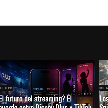
E 11 HORAS
HACE 1
El futuro del streaming? El
Los
cuerdo entre Disney Plus y TikTok
Sp