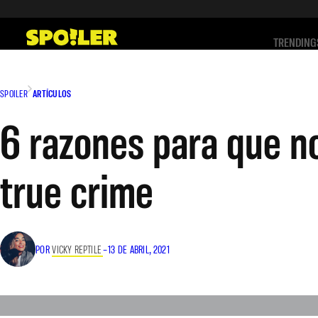
Saltar
al
TRENDING
contenido
SPOILER
ARTÍCULOS
6 razones para que n
true crime
POR
VICKY REPTILE
–
13 DE ABRIL, 2021