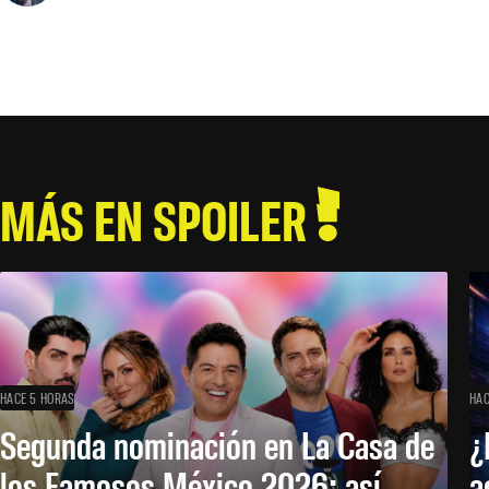
MÁS EN SPOILER
HACE 5 HORAS
HAC
Segunda nominación en La Casa de
¿
los Famosos México 2026: así
a