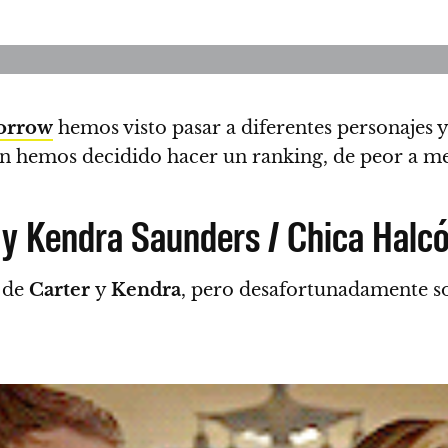
orrow
hemos visto pasar a diferentes personajes
y
ón
hemos decidido hacer un ranking, de peor a mej
 y Kendra Saunders / Chica Halc
a de
Carter
y
Kendra
, pero desafortunadamente s