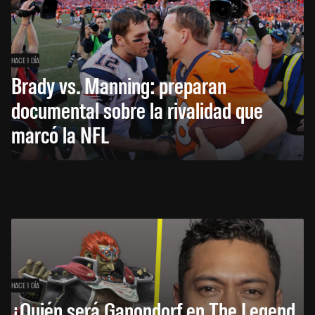
HACE 1 DÍA
Brady vs. Manning: preparan
documental sobre la rivalidad que
marcó la NFL
HACE 1 DÍA
¿Quién será Ganondorf en The Legend