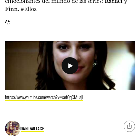
emocionantes del mundo de las series:
Rachel
y
Finn
. #Ellos.
🙂
https://www.youtube.com/watch?v=sefQqCMusJI
DANI FAILLACE