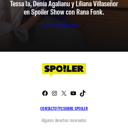
Tessa Ia, Denia Agalianu y Liliana Villaseñor
en Spoiler Show con Rana Fonk.
Ver en Youtube
Facebook
Instagram
X
YouTube
TikTok
CONTACTO
TYC
SOBRE SPOILER
Algunos derechos reservados