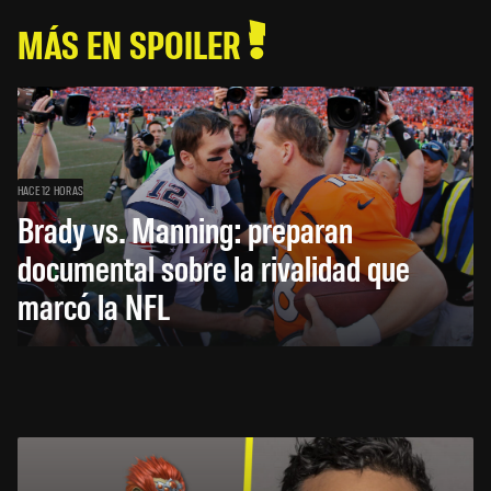
MÁS EN SPOILER
HACE 12 HORAS
Brady vs. Manning: preparan
documental sobre la rivalidad que
marcó la NFL